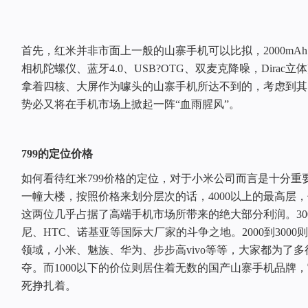
首先，红米并非市面上一般的山寨手机可以比拟，2000mAh
相机陀螺仪、蓝牙4.0、USB?OTG、双麦克降噪，Dira
拿着四核、大屏作为噱头的山寨手机所达不到的，考虑到其7
势必又将在手机市场上掀起一阵“血雨腥风”。
799的定位价格
如何看待红米799价格的定位，对于小米公司而言是十分重
一幢大楼，按照价格来划分层次的话，4000以上的最高层
这两位几乎占据了高端手机市场所带来的绝大部分利润。300
尼、HTC、诺基亚等国际大厂家的斗争之地。2000到300
领域，小米、魅族、华为、步步高vivo等等，大家都为了
夺。而1000以下的价位则居住着无数的国产山寨手机品牌
死挣扎着。