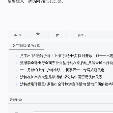
更多信息，
请访问
VisitSaudi.cn
。
0
0
分享：
您可能感兴趣的文章
足不出‘沪'玩转沙特！上海“沙特小镇”限时开放，双十一出
流感季全球出行全面守护公益行动在京启动,共筑全球出行
十一月相约上海“沙特小镇”，畅享双十一专属旅游优惠
沙特在沪举办大型路演活动 深化与中国贸易伙伴关系
沙特携足球巨星C罗推出全球旅游宣传活动 活动日历解锁精
最新评论