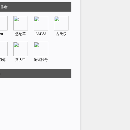
门作者
hu
悠悠草
884358
古天乐
师傅
路人甲
测试账号
助