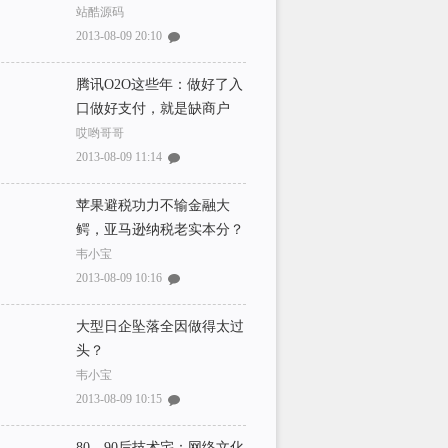
站酷源码
2013-08-09 20:10
腾讯O2O这些年：做好了入
口做好支付，就是缺商户
哎哟哥哥
2013-08-09 11:14
苹果避税功力不输金融大
鳄，亚马逊纳税老实本分？
韦小宝
2013-08-09 10:16
大型日企坠落全因做得太过
头？
韦小宝
2013-08-09 10:15
80、90后技术宅：网络文化