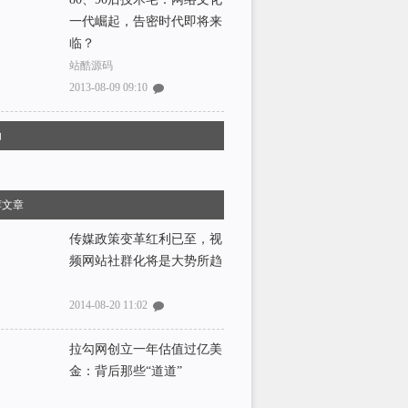
一代崛起，告密时代即将来
临？
站酷源码
2013-08-09 09:10
助
荐文章
传媒政策变革红利已至，视
频网站社群化将是大势所趋
2014-08-20 11:02
拉勾网创立一年估值过亿美
金：背后那些“道道”