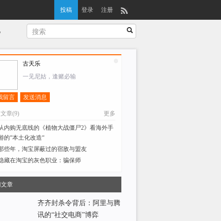
投稿
登录
注册
说
古天乐
一见尼姑，逢赌必输
我留言
发送消息
的文章(9)
更多
从内购无底线的《植物大战僵尸2》看海外手
游的“本土化改造“
那些年，淘宝屏蔽过的宿敌与盟友
隐藏在淘宝的灰色职业：骗保师
门文章
齐齐封杀令背后：阿里与腾
讯的“社交电商”博弈